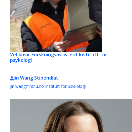
Veljkovic
Forskningsassistent Institutt for
psykologi
Jin Wang
Stipendiat
jin.wang@ntnu.no
Institutt for psykologi