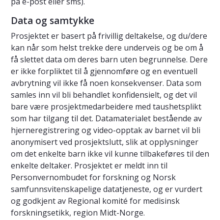
på e-post eller sms).
Data og samtykke
Prosjektet er basert på frivillig deltakelse, og du/dere
kan når som helst trekke dere underveis og be om å
få slettet data om deres barn uten begrunnelse. Dere
er ikke forpliktet til å gjennomføre og en eventuell
avbrytning vil ikke få noen konsekvenser. Data som
samles inn vil bli behandlet konfidensielt, og det vil
bare være prosjektmedarbeidere med taushetsplikt
som har tilgang til det. Datamaterialet bestående av
hjerneregistrering og video-opptak av barnet vil bli
anonymisert ved prosjektslutt, slik at opplysninger
om det enkelte barn ikke vil kunne tilbakeføres til den
enkelte deltaker. Prosjektet er meldt inn til
Personvernombudet for forskning og Norsk
samfunnsvitenskapelige datatjeneste, og er vurdert
og godkjent av Regional komité for medisinsk
forskningsetikk, region Midt-Norge.