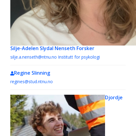
Silje-Adelen Slydal Nenseth
Forsker
silje.a.nenseth@ntnu.no
Institutt for psykologi
Regine Slinning
regines@stud.ntnu.no
Djordje