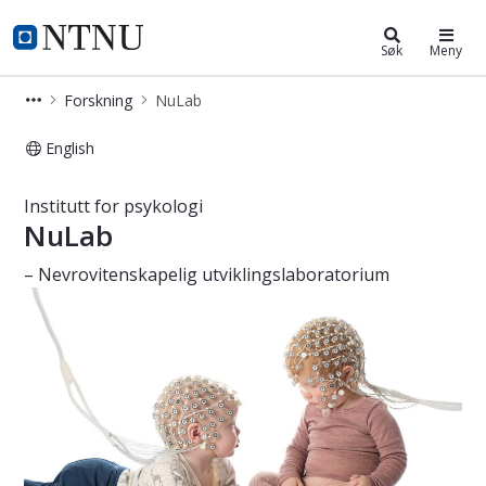
Institutt for psykologi
NTNU Hjemmeside
Søk
Meny
Forskning
NuLab
English
NuLab - Nevrovitenskapelig utvikling
Institutt for psykologi
NuLab
– Nevrovitenskapelig utviklingslaboratorium