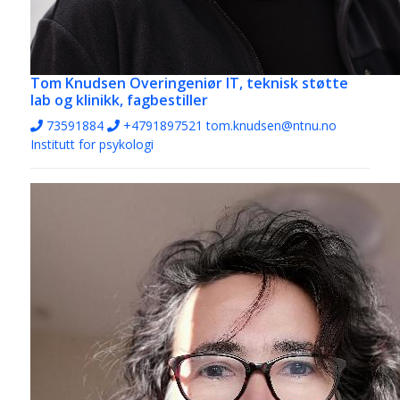
Tom Knudsen
Overingeniør IT, teknisk støtte
lab og klinikk, fagbestiller
73591884
+4791897521
tom.knudsen@ntnu.no
Institutt for psykologi