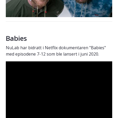
Babies
NuLab har bidratt i Netflix dokumentaren "Babies"
med episodene 7-12 som ble lansert i juni 2020.