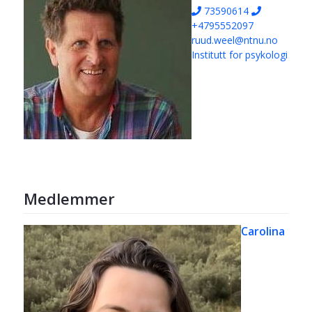
73590614
+4795552097
ruud.weel@ntnu.no
Institutt for psykologi
Medlemmer
Carolina