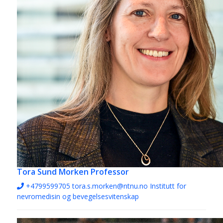
Tora Sund Morken
Professor
+4799599705
tora.s.morken@ntnu.no
Institutt for
nevromedisin og bevegelsesvitenskap