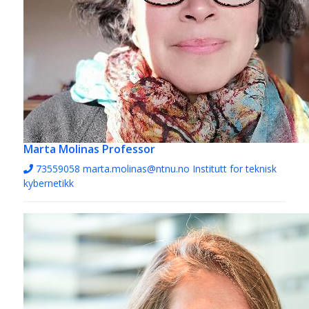
Marta Molinas
Professor
73559058
marta.molinas@ntnu.no
Institutt for teknisk
kybernetikk