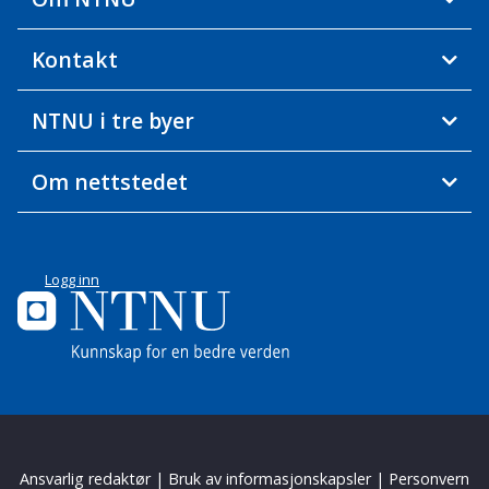
Kontakt
NTNU i tre byer
Om nettstedet
Logg inn
Ansvarlig redaktør
|
Bruk av informasjonskapsler
|
Personvern