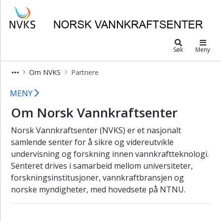
×
Norsk Vannkraftsenter
Partnere
Søk
Meny
Styret
Ledergruppen
Om NVKS
Partnere
Formål
Partnere i Norsk Vannkraftsenter
MENY
Årsrapporter
Om Norsk Vannkraftsenter
Norsk Vannkraftsenter (NVKS) er et nasjonalt
samlende senter for å sikre og videreutvikle
undervisning og forskning innen vannkraftteknologi.
Senteret drives i samarbeid mellom universiteter,
forskningsinstitusjoner, vannkraftbransjen og
norske myndigheter, med hovedsete på NTNU.