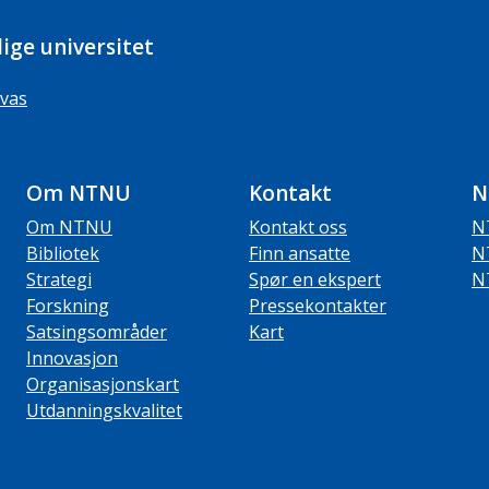
ige universitet
vas
Om NTNU
Kontakt
N
Om NTNU
Kontakt oss
N
Bibliotek
Finn ansatte
N
Strategi
Spør en ekspert
N
Forskning
Pressekontakter
Satsingsområder
Kart
Innovasjon
Organisasjonskart
Utdanningskvalitet