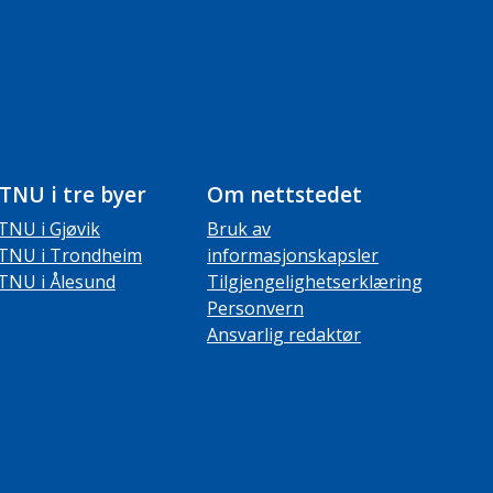
TNU i tre byer
Om nettstedet
TNU i Gjøvik
Bruk av
TNU i Trondheim
informasjonskapsler
TNU i Ålesund
Tilgjengelighetserklæring
Personvern
Ansvarlig redaktør