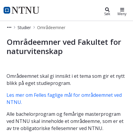
Fakultet for naturvitenskap
NTNU Hjemmeside
Søk
Meny
Studier
Områdeemner
Områdeemner ved Fakultet for natu
Områdeemner ved Fakultet for
naturvitenskap
Områdeemnet skal gi innsikt i et tema som gir et nytt
blikk på eget studieprogram.
Les mer om Felles faglige mål for områdeemnet ved
NTNU.
Alle bachelorprogram og femårige masterprogram
ved NTNU skal inneholde et områdeemne, som er et
av tre obligatoriske fellesemner ved NTNU.