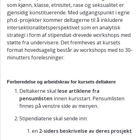
Forskarutdanning
som kjønn, klasse, etnisitet, rase og seksualitet er
(ph.d.)
gjensidig konstituerende. Med udgangspunkt i egne
ph.d.-projekter kommer deltagerne til å inkludere
Avhandlinger
intersektionalitetsperspektivet som en analytisk
Strategi
strategi i form af stipendiat-drevede workshops med
2026-
støtte fra undervisere. Det fremheves at kursets
2035
format hovedsagelig består av workshops med to 30-
minutters forelesninger.
Forberedelse og arbeidskrav for kursets deltakere
Deltakerne skal
lese artiklene fra
pensumlisten
innen kursstart. Pensumlisten
finnes på venstre side av menyen.
Stipendiatene skal sende inn:
en
2-siders beskrivelse av deres prosjekt