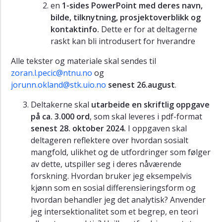
en
1-sides PowerPoint med deres navn,
bilde, tilknytning, prosjektoverblikk og
kontaktinfo.
Dette er for at deltagerne
raskt kan bli introdusert for hverandre
Alle tekster og materiale skal sendes til
zoran.l.pecic@ntnu.no
og
jorunn.okland@stk.uio.no
senest 26.august
.
Deltakerne skal
utarbeide en skriftlig oppgave
på ca. 3.000 ord
, som skal leveres i pdf-format
senest 28. oktober 2024.
I oppgaven skal
deltageren reflektere over hvordan sosialt
mangfold, ulikhet og de utfordringer som følger
av dette, utspiller seg i deres nåværende
forskning. Hvordan bruker jeg eksempelvis
kjønn som en sosial differensieringsform og
hvordan behandler jeg det analytisk? Anvender
jeg intersektionalitet som et begrep, en teori