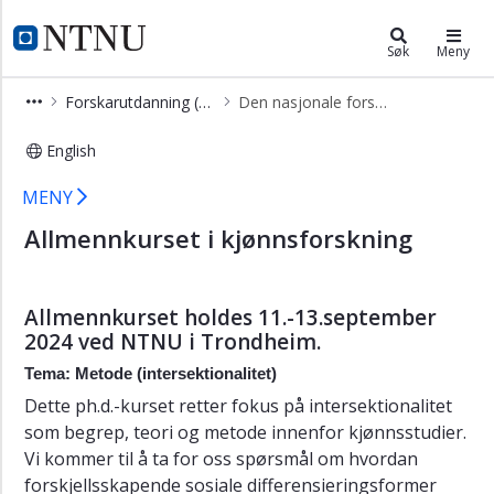
×
Institutt for tverrfaglige kulturstud
NTNU Hjemmeside
Søk
Meny
Kontakt
Forskarutdanning (ph.d.)
Den nasjonale forskerskolen i kjønnsforskning 2024
Senter
for
English
kjønnsforsking
Den nasjonale forskerskolen i kjønn
(SKF)
MENY
Senter
Allmennkurset i kjønnsforskning
for
teknologi
og
Allmennkurset holdes 11.-13.september
samfunn
2024 ved NTNU i Trondheim.
Forsking
Tema: Metode (intersektionalitet)
Formidling
Dette ph.d.-kurset retter fokus på intersektionalitet
Studier
som begrep, teori og metode innenfor kjønnsstudier.
ved
Vi kommer til å ta for oss spørsmål om hvordan
KULT
forskjellsskapende sosiale differensieringsformer