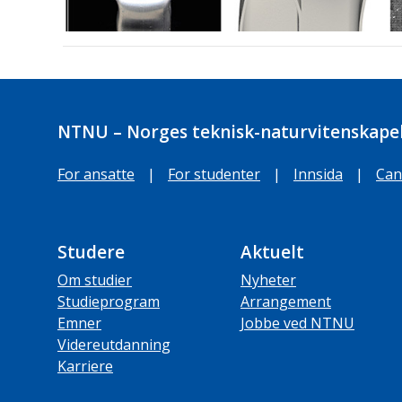
NTNU – Norges teknisk-naturvitenskapel
For ansatte
|
For studenter
|
Innsida
|
Can
Studere
Aktuelt
Om studier
Nyheter
Studieprogram
Arrangement
Emner
Jobbe ved NTNU
Videreutdanning
Karriere