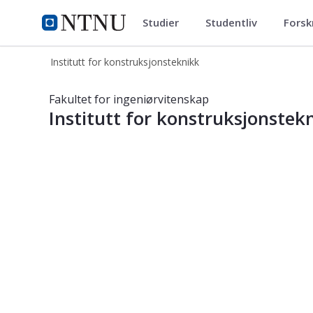
Studier
Studentliv
Forsk
Institutt for konstruksjonstekn
NTNU Hjemmeside
Institutt for konstruksjonsteknikk
Institutt for konstruksjonsteknikk
Fakultet for ingeniørvitenskap
Institutt for konstruksjonstek