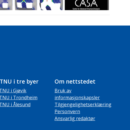
TNU i tre byer
Om nettstedet
TNU i Gjøvik
Bruk av
TNU i Trondheim
informasjonskapsler
TNU i Ålesund
Tilgjengelighetserklæring
Personvern
Ansvarlig redaktør