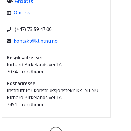
Ansatte

Om oss

(+47) 73 59 47 00

kontakt@kt.ntnu.no
Besøksadresse:
Richard Birkelands vei 1A
7034 Trondheim
Postadresse:
Institutt for konstruksjonsteknikk, NTNU
Richard Birkelands vei 1A
7491 Trondheim
Linkedin ikon