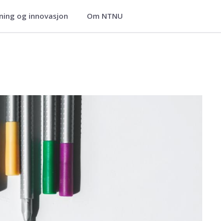
ning og innovasjon
Om NTNU
slang læring
agogikk og livslang læring