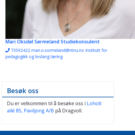
Mari Oksdøl Sørmeland
Studiekonsulent
73592422
mari.o.sormeland@ntnu.no
Institutt for
pedagogikk og livslang læring
Besøk oss
Du er velkommen til å besøke oss i
Loholt
allé 85, Paviljong A/B
på Dragvoll.