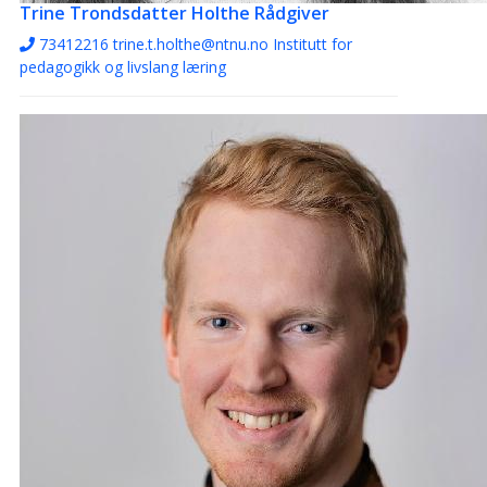
Trine Trondsdatter Holthe
Rådgiver
73412216
trine.t.holthe@ntnu.no
Institutt for
pedagogikk og livslang læring