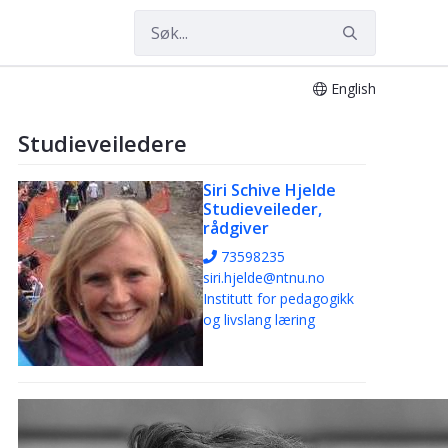
English
Studieveiledere
Siri Schive Hjelde
Studieveileder,
rådgiver
73598235
siri.hjelde@ntnu.no
Institutt for pedagogikk
og livslang læring