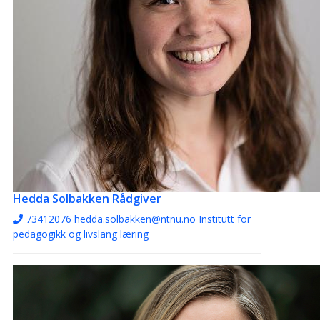
Hedda Solbakken
Rådgiver
73412076
hedda.solbakken@ntnu.no
Institutt for
pedagogikk og livslang læring