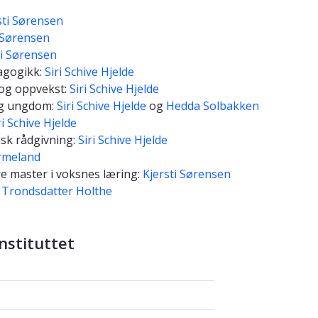
sti Sørensen
i Sørensen
ti Sørensen
dagogikk:
Siri Schive Hjelde
 og oppvekst:
Siri Schive Hjelde
 og ungdom:
Siri Schive Hjelde
og
Hedda Solbakken
ri Schive Hjelde
sk rådgivning:
Siri Schive Hjelde
rmeland
ere master i voksnes læring:
Kjersti Sørensen
 Trondsdatter Holthe
nstituttet