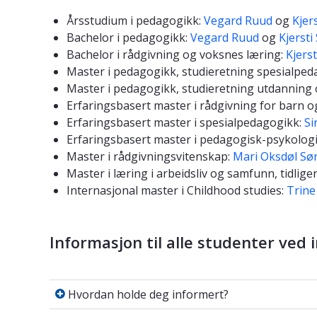
Årsstudium i pedagogikk:
Vegard Ruud
og
Kjer
Bachelor i pedagogikk:
Vegard Ruud
og
Kjerst
Bachelor i rådgivning og voksnes læring:
Kjers
Master i pedagogikk, studieretning spesialpe
Master i pedagogikk, studieretning utdanning
Erfaringsbasert master i rådgivning for barn
Erfaringsbasert master i spesialpedagogikk:
Si
Erfaringsbasert master i pedagogisk-psykologi
Master i rådgivningsvitenskap:
Mari Oksdøl Sø
Master i læring i arbeidsliv og samfunn, tidlig
Internasjonal master i Childhood studies:
Trine
Informasjon til alle studenter ved i
Hvordan holde deg informert?
Hvordan holde deg informert?
Pensumlister