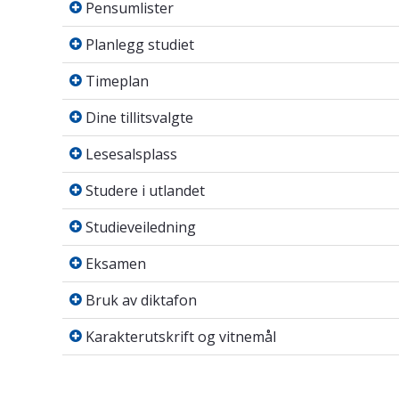
Pensumlister
Planlegg studiet
Planlegg studiet
Timeplan
Timeplan
Dine tillitsvalgte
Dine tillitsvalgte
Lesesalsplass
Lesesalsplass
Studere i utlandet
Studere i utlandet
Studieveiledning
Studieveiledning
Eksamen
Eksamen
Bruk av diktafon
Bruk av diktafon
Karakterutskrift og vitnemål
Karakterutskrift og vitnemål