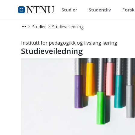
Studier
Studentliv
Forsk
Institutt for pedagogikk og liv
NTNU Hjemmeside
Studier
Studieveiledning
Studieveiledning - Institutt for ped
Institutt for pedagogikk og livslang læring
Studieveiledning