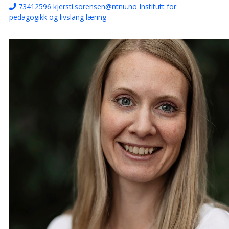
73412596
kjersti.sorensen@ntnu.no
Institutt for
pedagogikk og livslang læring