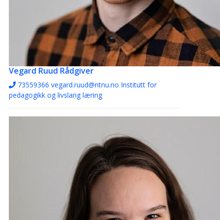
Vegard Ruud
Rådgiver
73559366
vegard.ruud@ntnu.no
Institutt for
pedagogikk og livslang læring