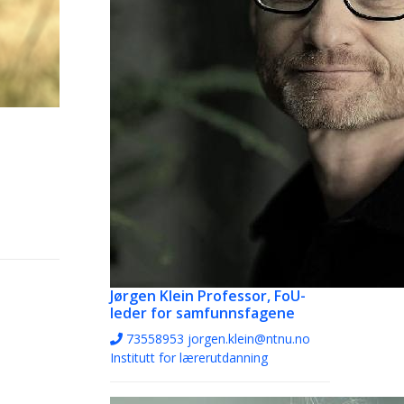
Jørgen Klein
Professor, FoU-
leder for samfunnsfagene
73558953
jorgen.klein@ntnu.no
Institutt for lærerutdanning