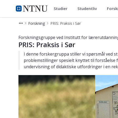
Studier
Studentliv
Forsk
Institutt for lærerutdanning
NTNU Hjemmeside
Forskning
PRIS: Praksis i Sør
PRIS: Praksis i Sør – Forskning – Ins
Forskningsgruppe ved Institutt for lærerutdannin
PRIS: Praksis i Sør
I denne forskergruppa stiller vi spørsmål ved st
problemstillinger spesielt knyttet til forståels
undervisning of didaktiske utfordringer i en rek