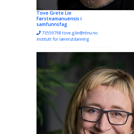
Tove Grete Lie
Førsteamanuensis i
samfunnsfag
73559798
tove.g.lie@ntnu.no
Institutt for lærerutdanning