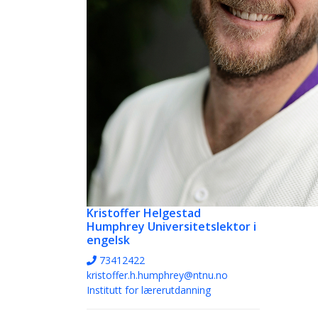
Kristoffer Helgestad
Humphrey
Universitetslektor i
engelsk
73412422
kristoffer.h.humphrey@ntnu.no
Institutt for lærerutdanning