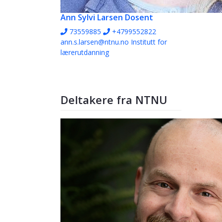
Ann Sylvi Larsen
Dosent
73559885
+4799552822
ann.s.larsen@ntnu.no
Institutt for
lærerutdanning
Deltakere fra NTNU