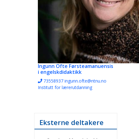
Ingunn Ofte
Førsteamanuensis
i engelskdidaktikk
73558937
ingunn.ofte@ntnu.no
Institutt for lærerutdanning
Eksterne deltakere