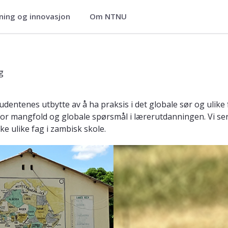
ning og innovasjon
Om NTNU
titutt for lærerutdanning
g
udentenes utbytte av å ha praksis i det globale sør og ulike 
e for mangfold og globale spørsmål i lærerutdanningen. Vi se
ke ulike fag i zambisk skole.