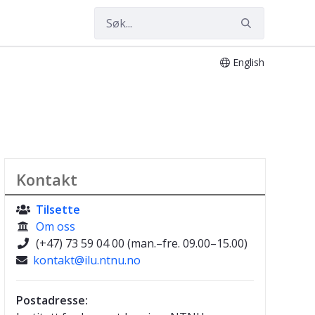
English
Kontakt
Tilsette

Om oss

(+47) 73 59 04 00 (man.–fre. 09.00–15.00)

kontakt@ilu.ntnu.no

Postadresse: