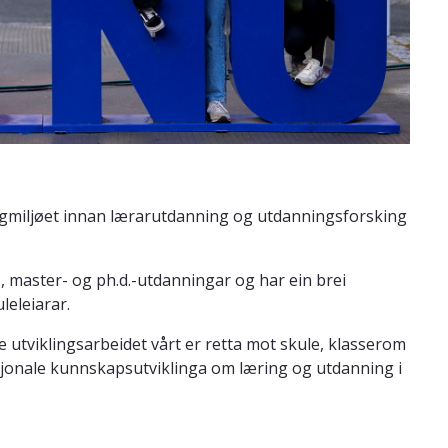
 fagmiljøet innan lærarutdanning og utdanningsforsking
, master- og ph.d.-utdanningar og har ein brei
leleiarar.
utviklingsarbeidet vårt er retta mot skule, klasserom
nasjonale kunnskapsutviklinga om læring og utdanning i