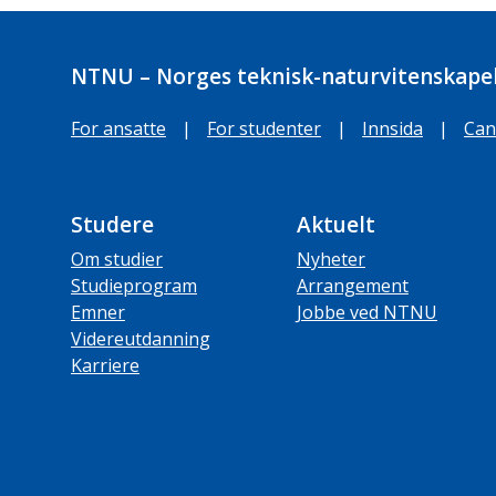
NTNU – Norges teknisk-naturvitenskapel
For ansatte
|
For studenter
|
Innsida
|
Can
Studere
Aktuelt
Om studier
Nyheter
Studieprogram
Arrangement
Emner
Jobbe ved NTNU
Videreutdanning
Karriere