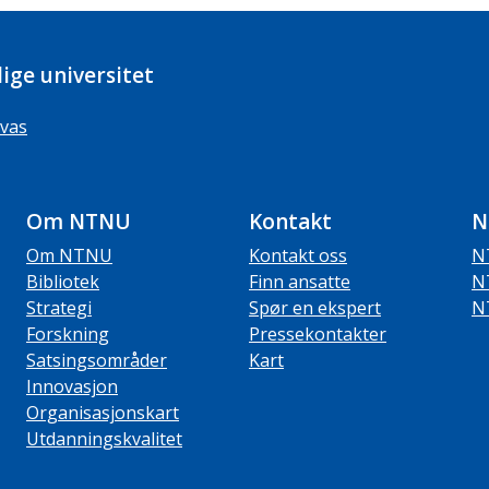
ige universitet
vas
Om NTNU
Kontakt
N
Om NTNU
Kontakt oss
N
Bibliotek
Finn ansatte
N
Strategi
Spør en ekspert
N
Forskning
Pressekontakter
Satsingsområder
Kart
Innovasjon
Organisasjonskart
Utdanningskvalitet