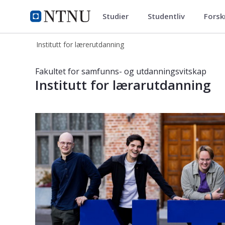
Studier
Studentliv
Forsk
Institutt for lærerutdanning
NTNU Hjemmeside
Institutt for lærerutdanning
Institutt for lærarutdanning
Fakultet for samfunns- og utdanningsvitskap
Institutt for lærarutdanning