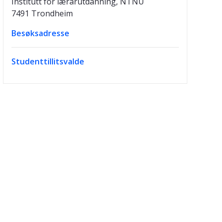
Institutt for lærarutdanning, NTNU
7491 Trondheim
Besøksadresse
Studenttillitsvalde