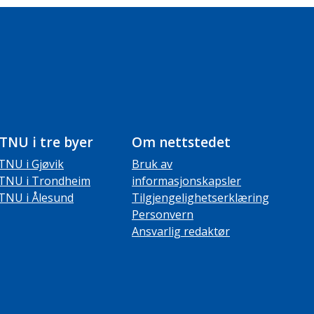
TNU i tre byer
Om nettstedet
TNU i Gjøvik
Bruk av
TNU i Trondheim
informasjonskapsler
TNU i Ålesund
Tilgjengelighetserklæring
Personvern
Ansvarlig redaktør