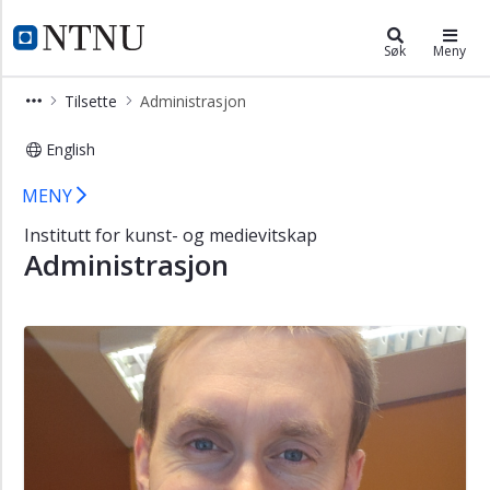
×
Institutt for kunst- og medievitens
NTNU Hjemmeside
Søk
Meny
Om
Tilsette
Administrasjon
instituttet
Strategi
English
Tilsette
Ansatte i administrasjonen - Institu
MENY
Faste
Institutt for kunst- og medievitskap
tilsette
Administrasjon
Administrasjon
Filmproduksjon
Filmvitskap
Medievitskap
Drama
og
teater