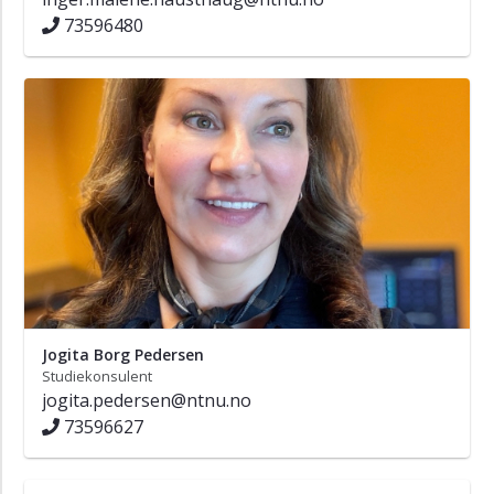
73596480
Jogita Borg Pedersen
Studiekonsulent
jogita.pedersen@ntnu.no
73596627