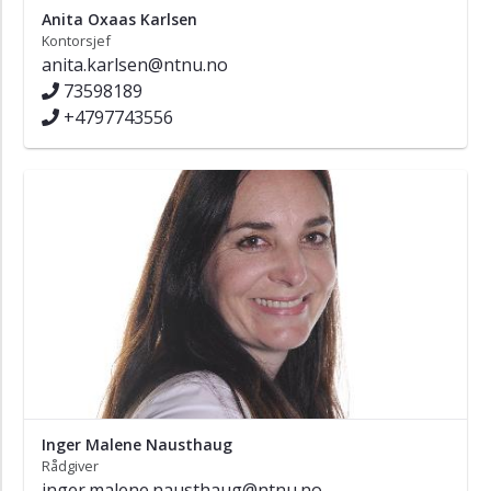
Anita Oxaas Karlsen
Kontorsjef
anita.karlsen@ntnu.no
73598189
+4797743556
Inger Malene Nausthaug
Rådgiver
inger.malene.nausthaug@ntnu.no