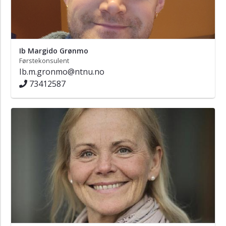
Kunsthistorie
Stipendiatar
Studier
Ib Margido Grønmo
Førstekonsulent
Forsking
Ib.m.gronmo@ntnu.no
73412587