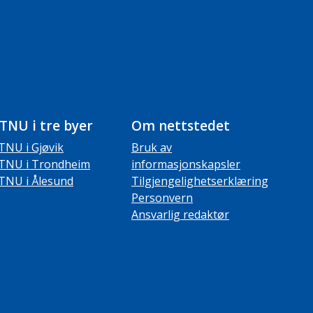
TNU i tre byer
Om nettstedet
TNU i Gjøvik
Bruk av
TNU i Trondheim
informasjonskapsler
TNU i Ålesund
Tilgjengelighetserklæring
Personvern
Ansvarlig redaktør