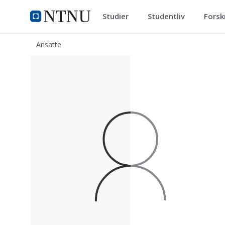
Studier
Studentliv
Forsk
ntnu.no
NTNU Hjemmeside
Ansatte
Alexander Urdshals Schei