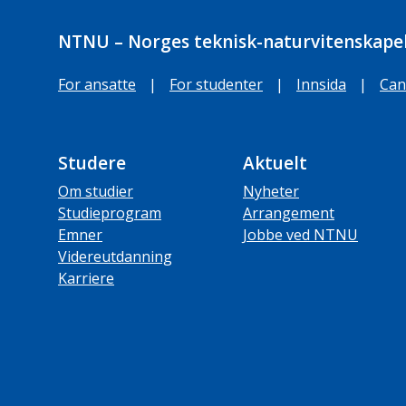
NTNU – Norges teknisk-naturvitenskapel
For ansatte
|
For studenter
|
Innsida
|
Can
Studere
Aktuelt
Om studier
Nyheter
Studieprogram
Arrangement
Emner
Jobbe ved NTNU
Videreutdanning
Karriere