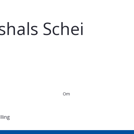
shals Schei
Om
lling