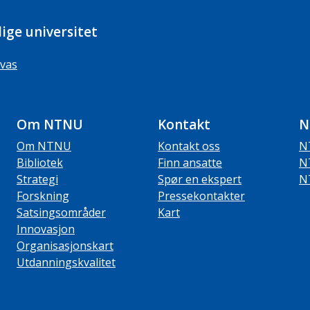
ige universitet
vas
Om NTNU
Kontakt
N
Om NTNU
Kontakt oss
N
Bibliotek
Finn ansatte
N
Strategi
Spør en ekspert
N
Forskning
Pressekontakter
Satsingsområder
Kart
Innovasjon
Organisasjonskart
Utdanningskvalitet