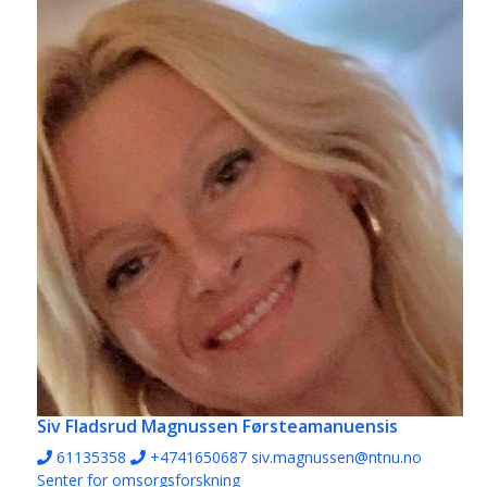
Siv Fladsrud Magnussen
Førsteamanuensis
61135358
+4741650687
siv.magnussen@ntnu.no
Senter for omsorgsforskning