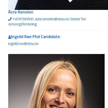
Åste Renolen
+4741565941
aste.renolen@ntnu.no
Senter for
omsorgsforskning
Ingvild Røe
Phd Candidate
ingvild.roe@ntnu.no