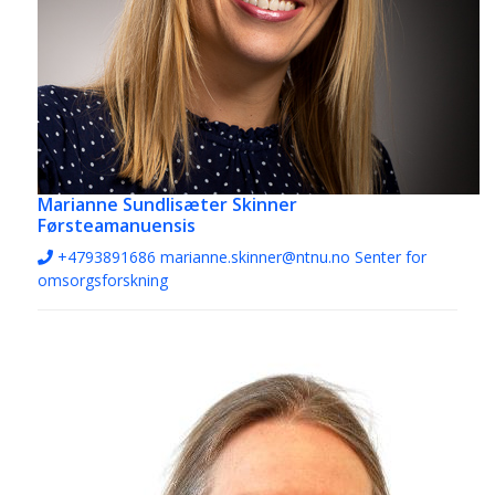
Marianne Sundlisæter Skinner
Førsteamanuensis
+4793891686
marianne.skinner@ntnu.no
Senter for
omsorgsforskning