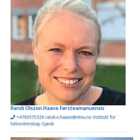
Randi Olsson Haave
Førsteamanuensis
+4790575329
randi.o.haave@ntnu.no
Institutt for
helsevitenskap Gjøvik