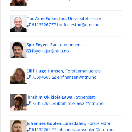
Tor Arne Folkestad,
Universitetslektor
61135267
tor.folkestad@ntnu.no
Sjur Føyen,
Førsteamanuensis
foyen.sjur@ntnu.no
Eilif Hugo Hansen,
Førsteamanuensis
73594568
eilif.hansen@ntnu.no
Ibrahim Okikiola Lawal,
Stipendiat
73412762
ibrahim.o.lawal@ntnu.no
Johannes Goplen Lomsdalen,
Førstelektor
61135265
johannes.lomsdalen@ntnu.no