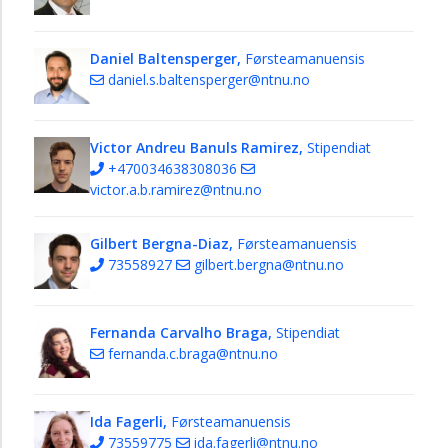
analyse
Administrativ
Daniel Baltensperger,
Førsteamanuensis
stab
daniel.s.baltensperger@ntnu.no
Teknisk
stab
Victor Andreu Banuls Ramirez,
Stipendiat
+470034638308036
victor.a.b.ramirez@ntnu.no
Gilbert Bergna-Diaz,
Førsteamanuensis
73558927
gilbert.bergna@ntnu.no
Fernanda Carvalho Braga,
Stipendiat
fernanda.c.braga@ntnu.no
Ida Fagerli,
Førsteamanuensis
73559775
ida.fagerli@ntnu.no