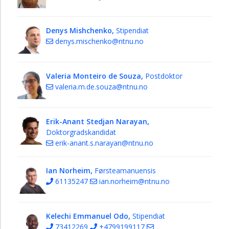
Denys Mishchenko,
Stipendiat
denys.mischenko@ntnu.no
Valeria Monteiro de Souza,
Postdoktor
valeria.m.de.souza@ntnu.no
Erik-Anant Stedjan Narayan,
Doktorgradskandidat
erik-anant.s.narayan@ntnu.no
Ian Norheim,
Førsteamanuensis
61135247
ian.norheim@ntnu.no
Kelechi Emmanuel Odo,
Stipendiat
73412269
+4799199117