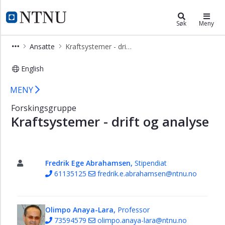
×
Institutt for elektrisk energi
NTNU Hjemmeside
Søk
Meny
Ansatte
Ansatte
Kraftsystemer - drift og analyse
Alle
ansatte
English
Kraftsystemer - drift og analyse - Ins
Kraftelektronikk
MENY
og
elektriske
Forskingsgruppe
maskiner
Kraftsystemer - drift og analyse
Kraftmarkeder
og
energisystemplanlegging
Fredrik Ege Abrahamsen,
Stipendiat
Høyspenningsteknologi
61135125
fredrik.e.abrahamsen@ntnu.no
Kraftsystemer
-
Olimpo Anaya-Lara,
Professor
drift
73594579
olimpo.anaya-lara@ntnu.no
og