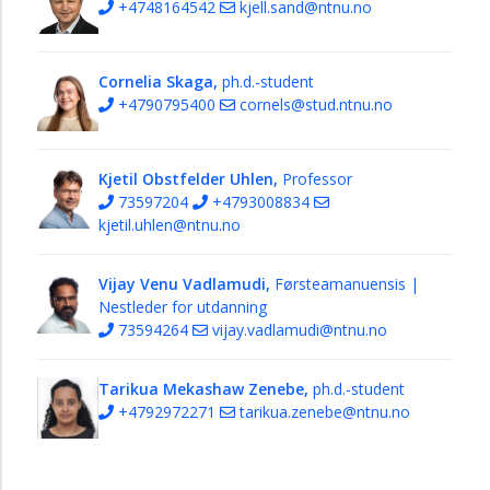
+4748164542
kjell.sand@ntnu.no
Cornelia Skaga,
ph.d.-student
+4790795400
cornels@stud.ntnu.no
Kjetil Obstfelder Uhlen,
Professor
73597204
+4793008834
kjetil.uhlen@ntnu.no
Vijay Venu Vadlamudi,
Førsteamanuensis |
Nestleder for utdanning
73594264
vijay.vadlamudi@ntnu.no
Tarikua Mekashaw Zenebe,
ph.d.-student
+4792972271
tarikua.zenebe@ntnu.no