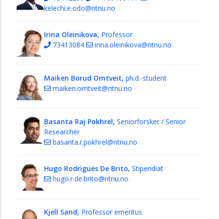
kelechi.e.odo@ntnu.no
Irina Oleinikova,
Professor
73413084
irina.oleinikova@ntnu.no
Maiken Borud Omtveit,
ph.d.-student
maiken.omtveit@ntnu.no
Basanta Raj Pokhrel,
Seniorforsker / Senior
Researcher
basanta.r.pokhrel@ntnu.no
Hugo Rodrigues De Brito,
Stipendiat
hugo.r.de.brito@ntnu.no
Kjell Sand,
Professor emeritus