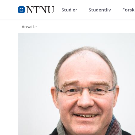
Studier
Studentliv
Forsk
ntnu.no
NTNU Hjemmeside
Ansatte
Tor Arne Folkestad