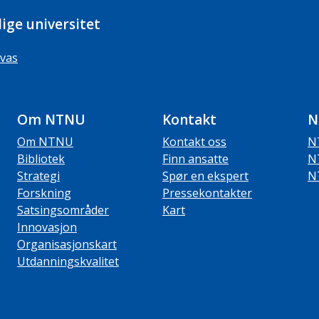
ige universitet
vas
Om NTNU
Kontakt
N
Om NTNU
Kontakt oss
N
Bibliotek
Finn ansatte
N
Strategi
Spør en ekspert
N
Forskning
Pressekontakter
Satsingsområder
Kart
Innovasjon
Organisasjonskart
Utdanningskvalitet