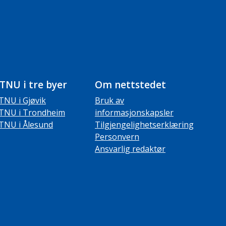
TNU i tre byer
Om nettstedet
TNU i Gjøvik
Bruk av
TNU i Trondheim
informasjonskapsler
TNU i Ålesund
Tilgjengelighetserklæring
Personvern
Ansvarlig redaktør