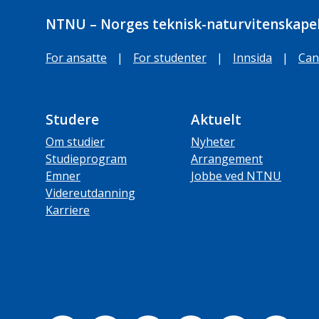
NTNU – Norges teknisk-naturvitenskapel
For ansatte
|
For studenter
|
Innsida
|
Can
Studere
Aktuelt
Om studier
Nyheter
Studieprogram
Arrangement
Emner
Jobbe ved NTNU
Videreutdanning
Karriere