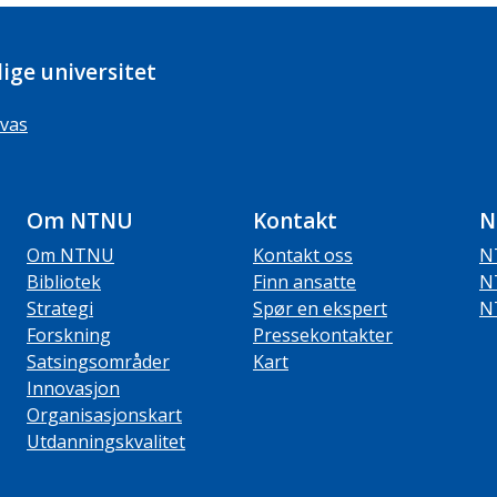
ige universitet
vas
Om NTNU
Kontakt
N
Om NTNU
Kontakt oss
N
Bibliotek
Finn ansatte
N
Strategi
Spør en ekspert
N
Forskning
Pressekontakter
Satsingsområder
Kart
Innovasjon
Organisasjonskart
Utdanningskvalitet