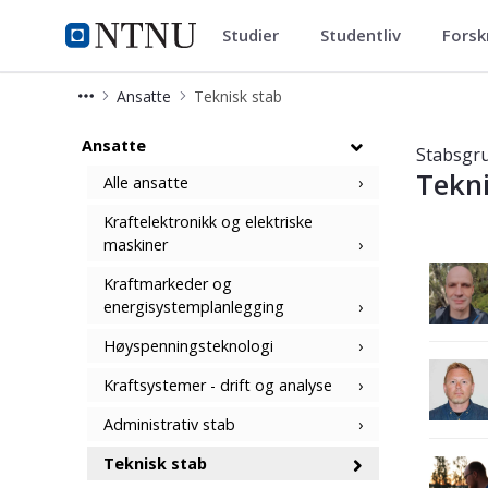
Studier
Studentliv
Forsk
Institutt for elektrisk energi
NTNU Hjemmeside
Ansatte
Teknisk stab
Teknisk stab - Institutt for elektrisk
Ansatte
Stabsgr
Tekn
Alle ansatte
Kraftelektronikk og elektriske
maskiner
Kraftmarkeder og
energisystemplanlegging
Høyspenningsteknologi
Kraftsystemer - drift og analyse
Administrativ stab
Teknisk stab