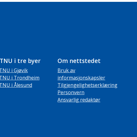
TNU i tre byer
Om nettstedet
TNU i Gjøvik
Bruk av
TNU i Trondheim
informasjonskapsler
TNU i Ålesund
Tilgjengelighetserklæring
Personvern
Ansvarlig redaktør