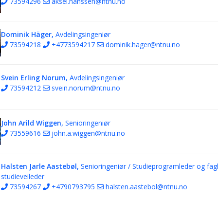
73594296
aksel.hanssen@ntnu.no
Dominik Häger,
Avdelingsingeniør
73594218
+4773594217
dominik.hager@ntnu.no
Svein Erling Norum,
Avdelingsingeniør
73594212
svein.norum@ntnu.no
John Arild Wiggen,
Senioringeniør
73559616
john.a.wiggen@ntnu.no
Halsten Jarle Aastebøl,
Senioringeniør / Studieprogramleder og fagl
studieveileder
73594267
+4790793795
halsten.aastebol@ntnu.no