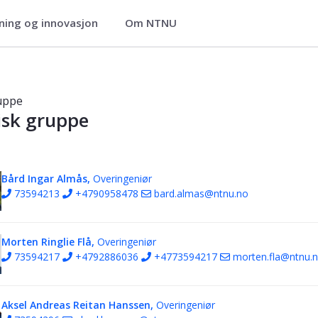
ning og innovasjon
Om NTNU
 energi
uppe
isk gruppe
Bård Ingar Almås,
Overingeniør
73594213
+4790958478
bard.almas@ntnu.no
Morten Ringlie Flå,
Overingeniør
73594217
+4792886036
+4773594217
morten.fla@ntnu.
Aksel Andreas Reitan Hanssen,
Overingeniør