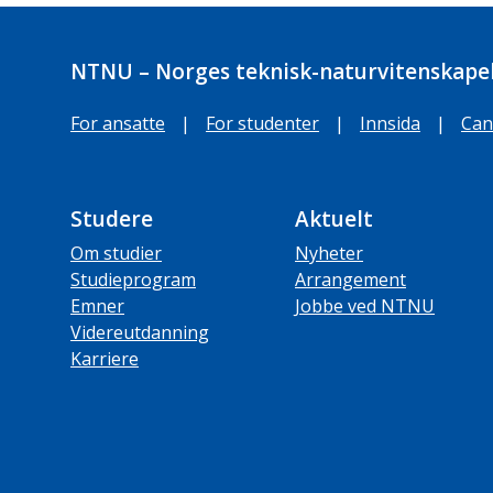
NTNU – Norges teknisk-naturvitenskapel
For ansatte
|
For studenter
|
Innsida
|
Can
Studere
Aktuelt
Om studier
Nyheter
Studieprogram
Arrangement
Emner
Jobbe ved NTNU
Videreutdanning
Karriere