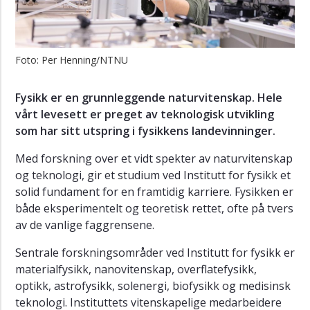
ved
NTNU?
Ledelse
Foto: Per Henning/NTNU
Strategi
Fysikk er en grunnleggende naturvitenskap. Hele
vårt levesett er preget av teknologisk utvikling
som har sitt utspring i fysikkens landevinninger.
Med forskning over et vidt spekter av naturvitenskap
og teknologi, gir et studium ved Institutt for fysikk et
solid fundament for en framtidig karriere. Fysikken er
både eksperimentelt og teoretisk rettet, ofte på tvers
av de vanlige faggrensene.
Sentrale forskningsområder ved Institutt for fysikk er
materialfysikk, nanovitenskap, overflatefysikk,
optikk, astrofysikk, solenergi, biofysikk og medisinsk
teknologi. Instituttets vitenskapelige medarbeidere