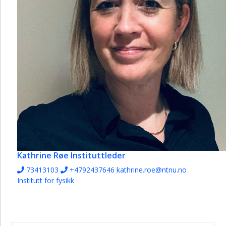
Kathrine Røe
Instituttleder
73413103
+4792437646
kathrine.roe@ntnu.no
Institutt for fysikk