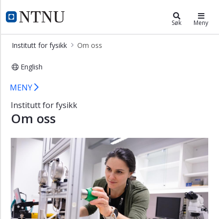
×
Institutt for fysikk
NTNU Hjemmeside
Søk
Meny
Forsiden
Institutt for fysikk
Om oss
Kontakt
English
Ansatte
Om oss ved Institutt for fysikk
Studier
MENY
Forskning
Institutt for fysikk
Om oss
Åpne
foredrag
Ledige
stillinger
Om
oss
Hva
er
fysikk