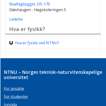
Realfagbygget, D5-170
Gløshaugen - Høgskoleringen 5
Ledelse
Hva er fysikk?
Hva er fysikk ved NTNU?
NTNU – Norges teknisk-naturvitenskapelige
universitet
For ansatte
For studenter
Innsida