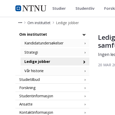
Studier
Studentliv
Forsk
Institutt for samfunnsøkonomi
NTNU Hjemmeside
Om instituttet
Ledige jobber
Institutt for samfunnsøkonomi - Led
Om instituttet
Ledig
Kandidatundersøkelser
samf
Strategi
Ingen le
Ledige jobber
20 MAR 2
Vår historie
Studietilbud
Forskning
Studentinformasjon
Ansatte
Kontaktinformasjon