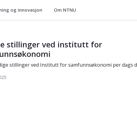
ning og innovasjon
Om NTNU
ige jobber
e stillinger ved institutt for
unnsøkonomi
dige stillinger ved Institutt for samfunnsøkonomi per dags 
025