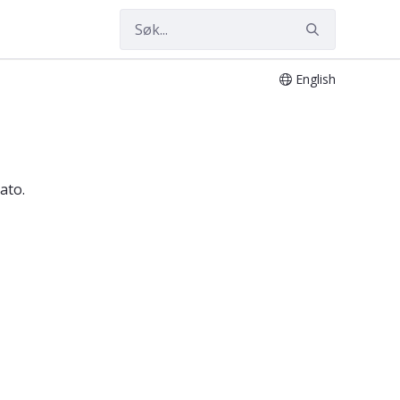
English
dato.