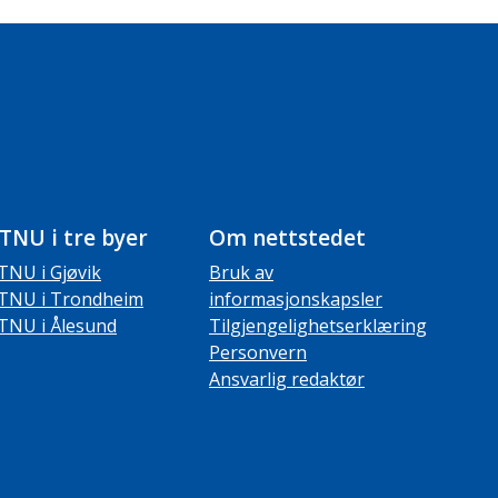
TNU i tre byer
Om nettstedet
TNU i Gjøvik
Bruk av
TNU i Trondheim
informasjonskapsler
TNU i Ålesund
Tilgjengelighetserklæring
Personvern
Ansvarlig redaktør