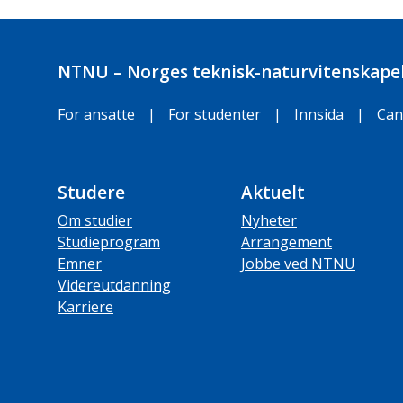
NTNU – Norges teknisk-naturvitenskapel
For ansatte
|
For studenter
|
Innsida
|
Can
Studere
Aktuelt
Om studier
Nyheter
Studieprogram
Arrangement
Emner
Jobbe ved NTNU
Videreutdanning
Karriere