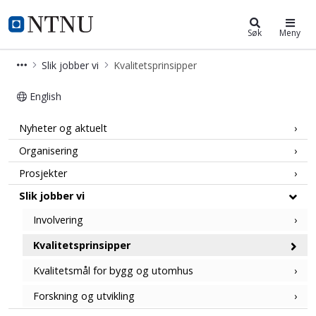
Campussamling
NTNU Hjemmeside
Søk
Meny
Slik jobber vi
Kvalitetsprinsipper
English
Kvalitetsprinsipper - NTNU Campus
Nyheter og aktuelt
Organisering
Prosjekter
Slik jobber vi
Involvering
Kvalitetsprinsipper
Kvalitetsmål for bygg og utomhus
Forskning og utvikling