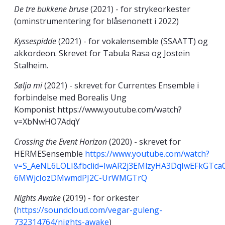
De tre bukkene bruse
(2021) - for strykeorkester
(ominstrumentering for blåsenonett i 2022)
Kyssespidde
(2021) - for vokalensemble (SSAATT) og
akkordeon. Skrevet for Tabula Rasa og Jostein
Stalheim.
Sølja mi
(2021) - skrevet for Currentes Ensemble i
forbindelse med Borealis Ung
Komponist https://www.youtube.com/watch?
v=XbNwHO7AdqY
Crossing the Event Horizon
(2020) - skrevet for
HERMESensemble
https://www.youtube.com/watch?
v=S_AeNL6LOLI&fbclid=IwAR2j3EMlzyHA3DqIwEFkGTca
6MWjcIozDMwmdPJ2C-UrWMGTrQ
Nights Awake
(2019) - for orkester
(
https://soundcloud.com/vegar-guleng-
732314764/nights-awake
)