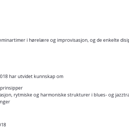
rtimer i hørelære og improvisasjon, og de enkelte disipl
1018 har utvidet kunnskap om
 prinsipper
sasjon, rytmiske og harmoniske strukturer i blues- og jazz
anger
018