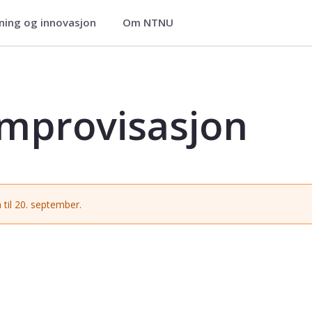
ning og innovasjon
Om NTNU
- MUSV1018
improvisasjon
 til 20. september.