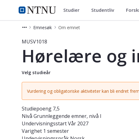
Studier
Studentliv
Forsk
Studier
NTNU Hjemmeside
Emnesøk
Om emnet
Emne - Hørelære og improvisasjon 
MUSV1018
Hørelære og 
Velg studieår
Vurdering og obligatoriske aktiviteter kan bli endret frem
Studiepoeng
7,5
Nivå
Grunnleggende emner, nivå I
Undervisningsstart
Vår 2027
Varighet
1 semester
Undervisningsspråk
Norsk