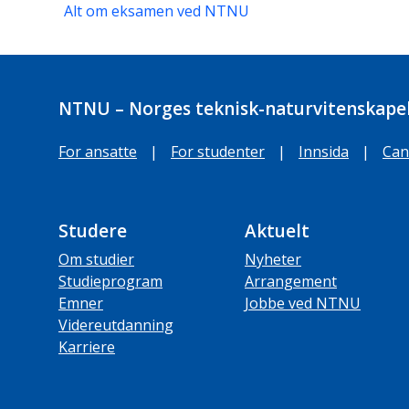
Alt om eksamen ved NTNU
NTNU – Norges teknisk-naturvitenskapel
For ansatte
|
For studenter
|
Innsida
|
Can
Studere
Aktuelt
Om studier
Nyheter
Studieprogram
Arrangement
Emner
Jobbe ved NTNU
Videreutdanning
Karriere