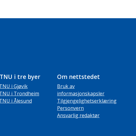
TNU i tre byer
Om nettstedet
TNU i Gjøvik
Bruk av
TNU i Trondheim
informasjonskapsler
TNU i Ålesund
Tilgjengelighetserklæring
Personvern
Ansvarlig redaktør