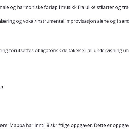
ale og harmoniske forløp i musikk fra ulike stilarter og tra
læring og vokal/instrumental improvisasjon alene og i samsp
ring
forutsettes obligatorisk deltakelse i all undervisning (m
er
ære. Mappa har inntil 8 skriftlige oppgaver. Dette er oppg