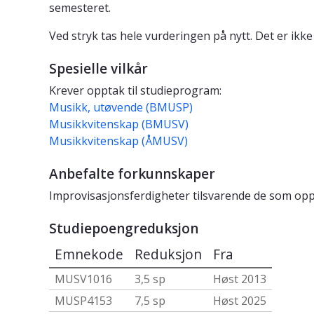
semesteret.
Ved stryk tas hele vurderingen på nytt. Det er ikk
Spesielle vilkår
Krever opptak til studieprogram:
Musikk, utøvende (BMUSP)
Musikkvitenskap (BMUSV)
Musikkvitenskap (ÅMUSV)
Anbefalte forkunnskaper
Improvisasjonsferdigheter tilsvarende de som o
Studiepoengreduksjon
Emnekode
Reduksjon
Fra
MUSV1016
3,5 sp
Høst 2013
MUSP4153
7,5 sp
Høst 2025