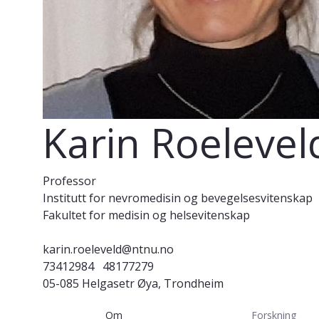
Karin Roelevel
Professor
Institutt for nevromedisin og bevegelsesvitenskap
Fakultet for medisin og helsevitenskap
karin.roeleveld@ntnu.no
73412984
48177279
05-085 Helgasetr Øya, Trondheim
Om
Forskning