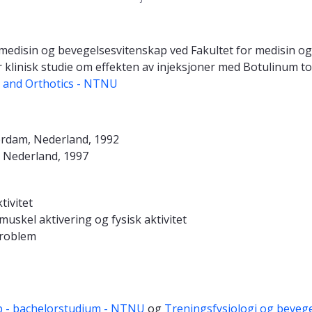
romedisin og bevegelsesvitenskap ved Fakultet for medisin o
r klinisk studie om effekten av injeksjoner med Botulinum t
s and Orthotics - NTNU
erdam, Nederland, 1992
, Nederland, 1997
tivitet
uskel aktivering og fysisk aktivitet
problem
p - bachelorstudium - NTNU
og
Treningsfysiologi og beveg