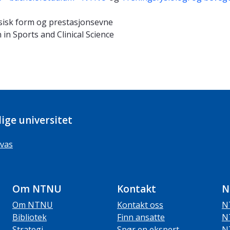
ysisk form og prestasjonsevne
in Sports and Clinical Science
ige universitet
vas
Om NTNU
Kontakt
N
Om NTNU
Kontakt oss
N
Bibliotek
Finn ansatte
N
Strategi
Spør en ekspert
N