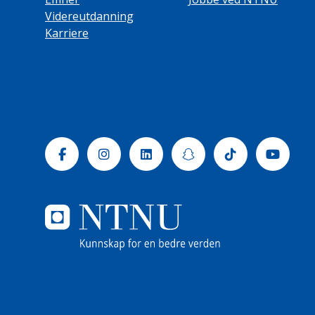
Videreutdanning
Karriere
Facebook
Instagram
Linkedin
Snapchat
Tiktok
Yout