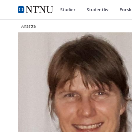
Studier
Studentliv
Forsk
ntnu.no
NTNU Hjemmeside
Ansatte
Karin Roeleveld