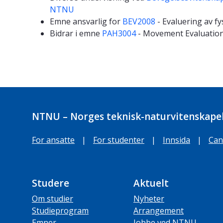
NTNU
Emne ansvarlig for
BEV2008
- Evaluering av f
Bidrar i emne
PAH3004
- Movement Evaluation 
NTNU – Norges teknisk-naturvitenskapel
For ansatte
|
For studenter
|
Innsida
|
Can
Studere
Aktuelt
Om studier
Nyheter
Studieprogram
Arrangement
Emner
Jobbe ved NTNU