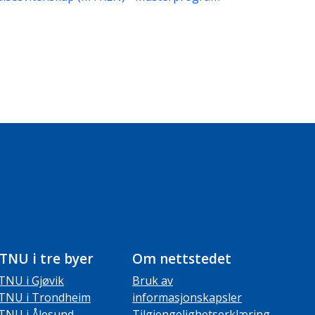
TNU i tre byer
Om nettstedet
TNU i Gjøvik
Bruk av
TNU i Trondheim
informasjonskapsler
TNU i Ålesund
Tilgjengelighetserklæring