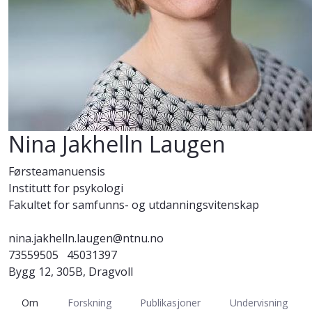
Nina Jakhelln Laugen
Førsteamanuensis
Institutt for psykologi
Fakultet for samfunns- og utdanningsvitenskap
nina.jakhelln.laugen@ntnu.no
73559505
45031397
Bygg 12, 305B, Dragvoll
Om
Forskning
Publikasjoner
Undervisning