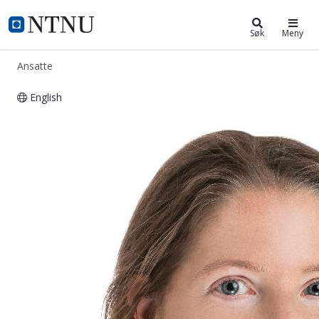
ntnu.no
NTNU Hjemmeside
Søk
Meny
Ansatte
English
Janna Derks Cropotova