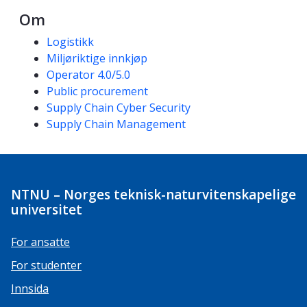
Om
Kompetanseord
Logistikk
Miljøriktige innkjøp
Operator 4.0/5.0
Public procurement
Supply Chain Cyber Security
Supply Chain Management
NTNU – Norges teknisk-naturvitenskapelige
universitet
For ansatte
For studenter
Innsida