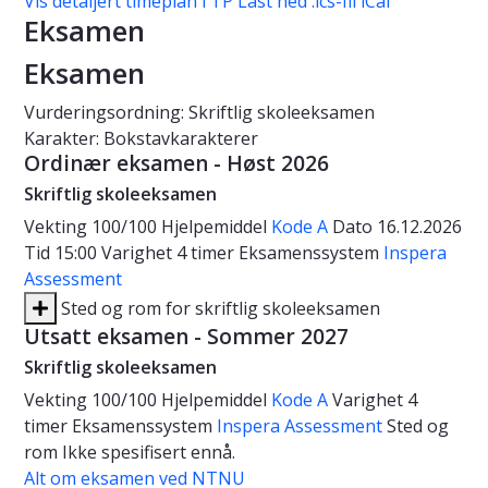
Vis detaljert timeplan i TP
Last ned .ics-fil iCal
Eksamen
Eksamen
Vurderingsordning: Skriftlig skoleeksamen
Karakter: Bokstavkarakterer
Ordinær eksamen - Høst 2026
Skriftlig skoleeksamen
Vekting
100/100
Hjelpemiddel
Kode A
Dato
16.12.2026
Tid
15:00
Varighet
4 timer
Eksamenssystem
Inspera
Assessment
Sted og rom for skriftlig skoleeksamen
Utsatt eksamen - Sommer 2027
Skriftlig skoleeksamen
Vekting
100/100
Hjelpemiddel
Kode A
Varighet
4
timer
Eksamenssystem
Inspera Assessment
Sted og
rom
Ikke spesifisert ennå.
Alt om eksamen ved NTNU