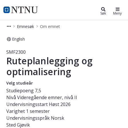
Studier
NTNU Hjemmeside
Søk
Meny
Emnesøk
Om emnet
English
Emne - Ruteplanlegging og optimali
SMF2300
Ruteplanlegging og
optimalisering
Velg studieår
Studiepoeng
7,5
Nivå
Videregående emner, nivå II
Undervisningsstart
Høst 2026
Varighet
1 semester
Undervisningsspråk
Norsk
Sted
Gjøvik