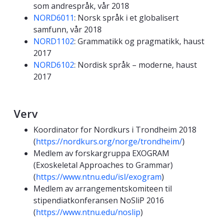
som andrespråk, vår 2018
NORD6011
: Norsk språk i et globalisert
samfunn, vår 2018
NORD1102
: Grammatikk og pragmatikk, haust
2017
NORD6102
: Nordisk språk – moderne, haust
2017
Verv
Koordinator for Nordkurs i Trondheim 2018
(
https://nordkurs.org/norge/trondheim/
)
Medlem av forskargruppa EXOGRAM
(Exoskeletal Approaches to Grammar)
(
https://www.ntnu.edu/isl/exogram
)
Medlem av arrangementskomiteen til
stipendiatkonferansen NoSliP 2016
(
https://www.ntnu.edu/noslip
)