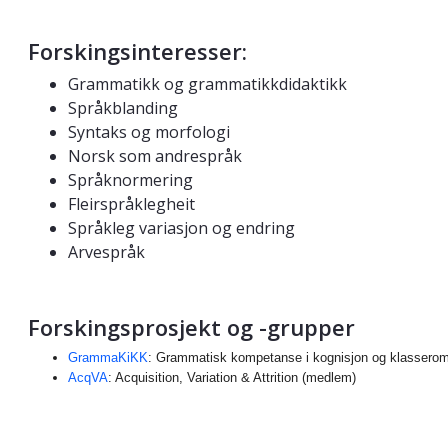
Forskingsinteresser:
Grammatikk og grammatikkdidaktikk
Språkblanding
Syntaks og morfologi
Norsk som andrespråk
Språknormering
Fleirspråklegheit
Språkleg variasjon og endring
Arvespråk
Forskingsprosjekt og -grupper
Nettresultat med nettstedslinker
GrammaKiKK
: Grammatisk kompetanse i kognisjon og klassero
AcqVA
: Acquisition, Variation & Attrition (medlem)