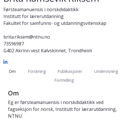
Førsteamanuensis i norskdidaktikk
Institutt for lærerutdanning
Fakultet for samfunns- og utdanningsvitenskap
brita.riksem@ntnu.no
73596987
G402 Akrinn vest Kalvskinnet, Trondheim
Om
Forskning
Publikasjoner
Undervisning
Formidling
Om
Eg er førsteamanuensis i norskdidaktikk ved
fagseksjon for norsk, Institutt for lærarutdanning,
NTNU.