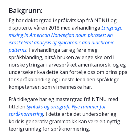
Bakgrunn:
Eg har doktorgrad i språkvitskap frå NTNU og
disputerte våren 2018 med avhandlinga
Language
mixing in American Norwegian noun phrases: An
exoskeletal analysis of synchronic and diachronic
patterns
.
I avhandlinga tar eg føre meg
språkblanding, altså bruken av engelske ord i
norske ytringar i arvespråket amerikanorsk, og eg
undersøker kva dette kan fortelje oss om prinsippa
for språkblanding og i neste ledd den språklege
kompetansen som vi menneske har.
Frå tidlegare har eg mastergrad frå NTNU med
tittelen
Syntaks og ortografi: Nye rammer for
språknormering
.
I dette arbeidet undersøker eg
korleis generativ grammatikk kan vere eit nyttig
teorigrunnlag for språknormering.