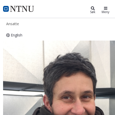
ntnu.no
NTNU Hjemmeside
Søk
Meny
Ansatte
English
Annett Busch