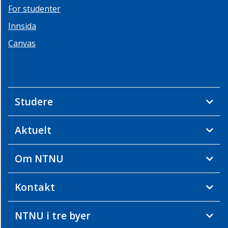
For studenter
Innsida
Canvas
Studere
Aktuelt
Om NTNU
Kontakt
NTNU i tre byer