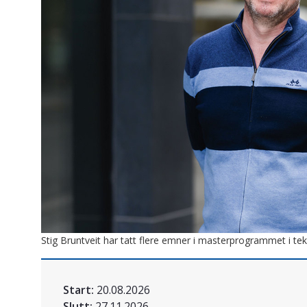
Stig Bruntveit har tatt flere emner i masterprogrammet i tekn
Start:
20.08.2026
Slutt:
27.11.2026