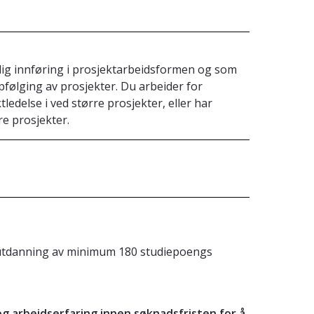
ig innføring i prosjektarbeidsformen og som
ølging av prosjekter. Du arbeider for
ledelse i ved større prosjekter, eller har
re prosjekter.
et utdanning av minimum 180 studiepoengs
 arbeidserfaring innen søknadsfristen for å