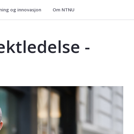
ning og innovasjon
Om NTNU
ier
 - Kurs - EVU
ektledelse -