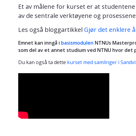
Et av målene for kurset er at studentene
av de sentrale verktøyene og prosessene 
Les også bloggartikkel
Gjør det enklere 
Emnet kan inngå i
basismodulen
NTNUs Masterprogr
som del av et annet studium ved NTNU hvor det p
Du kan også ta dette
kurset med samlinger i Sandv