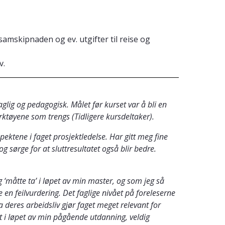
samskipnaden og ev. utgifter til reise og
v.
glig og pedagogisk. Målet før kurset var å bli en
rktøyene som trengs (Tidligere kursdeltaker).
pektene i faget prosjektledelse. Har gitt meg fine
g sørge for at sluttresultatet også blir bedre.
g ‘måtte ta’ i løpet av min master, og som jeg så
e en feilvurdering. Det faglige nivået på foreleserne
a deres arbeidsliv gjør faget meget relevant for
rset i løpet av min pågående utdanning, veldig