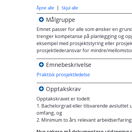
|
Åpne alle
Skjul alle
Målgruppe
Emnet passer for alle som ønsker en grund
trenger kompetanse på planlegging og oppf
eksempel med prosjektstyring eller prosjekt
prosjektlederansvar for mindre/mellomsto
Emnebeskrivelse
Praktisk prosjektledelse
Opptakskrav
Opptakskravet er todelt:
1. Bachelorgrad eller tilsvarende avslutt
omfang, og
2. Minimum to års relevant arbeidserfaring
Nye søkere må dokumentere utdanning og