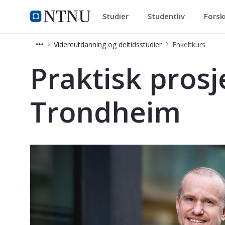
Studier
Studentliv
Forsk
Videreutdanning og deltidsstud
NTNU Hjemmeside
Videreutdanning og deltidsstudier
Enkeltkurs
Praktisk prosjektledelse - Trondheim
Praktisk prosj
Trondheim