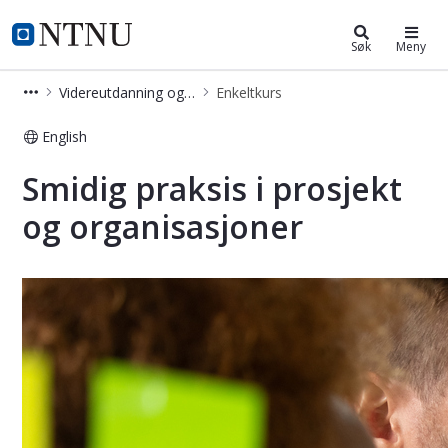
Videreutdanning og deltidsstudier
NTNU Hjemmeside
Søk
Meny
Videreutdanning og deltidsstudier
Enkeltkurs
English
Smidig praksis i prosjekt og organisa
Smidig praksis i prosjekt
og organisasjoner