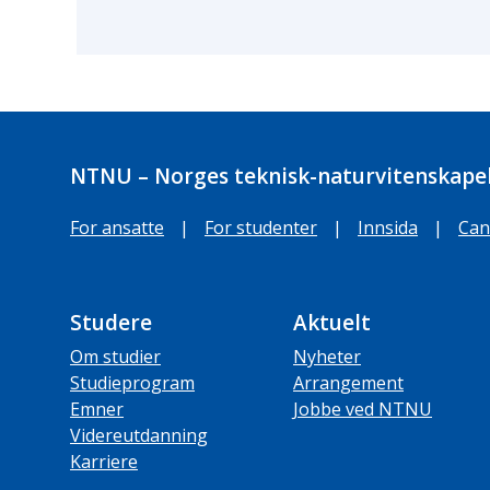
NTNU – Norges teknisk-naturvitenskapel
For ansatte
|
For studenter
|
Innsida
|
Can
Studere
Aktuelt
Om studier
Nyheter
Studieprogram
Arrangement
Emner
Jobbe ved NTNU
Videreutdanning
Karriere