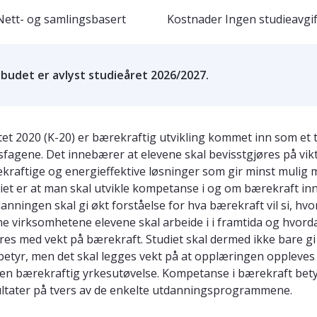
Nett- og samlingsbasert
Kostnader
Ingen studieavgif
lbudet er avlyst studieåret 2026/2027.
et 2020 (K-20) er bærekraftig utvikling kommet inn som et t
esfagene. Det innebærer at elevene skal bevisstgjøres på vik
kraftige og energieffektive løsninger som gir minst mulig m
et er at man skal utvikle kompetanse i og om bærekraft inn
nningen skal gi økt forståelse for hva bærekraft vil si, hv
ne virksomhetene elevene skal arbeide i i framtida og hvor
es med vekt på bærekraft. Studiet skal dermed ikke bare g
betyr, men det skal legges vekt på at opplæringen oppleves
en bærekraftig yrkesutøvelse. Kompetanse i bærekraft bety
sultater på tvers av de enkelte utdanningsprogrammene.