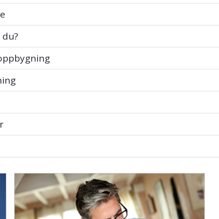
e
u?
 du?
pbygning
 oppbygning
g
ning
r