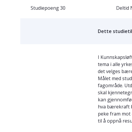
Studiepoeng
30
Deltid
Dette studieti
I Kunnskapsløft
tema i alle yrk
det velges bære
Målet med studi
fagområde. Utda
skal kjenneteg
kan gjennomfør
hva bærekraft 
peke fram mot 
til å oppnå re