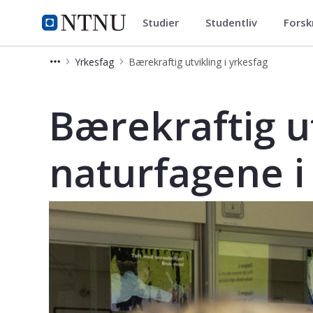
Studier
Studentliv
Forsk
Videreutdanning og deltidsstud
NTNU Hjemmeside
Yrkesfag
Bærekraftig utvikling i yrkesfag
Bærekraftig utvikling i yrkesfag - V
Bærekraftig ut
naturfagene i 