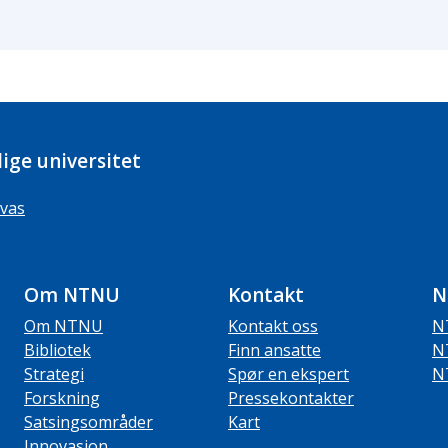
ige universitet
vas
Om NTNU
Kontakt
N
Om NTNU
Kontakt oss
N
Bibliotek
Finn ansatte
N
Strategi
Spør en ekspert
N
Forskning
Pressekontakter
Satsingsområder
Kart
Innovasjon