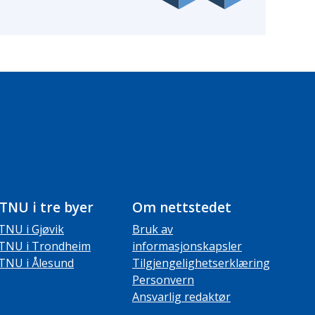
TNU i tre byer
Om nettstedet
TNU i Gjøvik
Bruk av
TNU i Trondheim
informasjonskapsler
TNU i Ålesund
Tilgjengelighetserklæring
Personvern
Ansvarlig redaktør