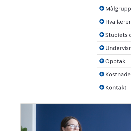
Målgruppe
Målgrupp
Hva lærer d
Hva lærer
Studiets op
Studiets
Undervisnin
Undervis
Opptak
Opptak
Kostnader
Kostnade
Kontakt
Kontakt