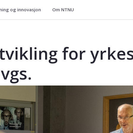
ning og innovasjon
Om NTNU
ier
idereutdanning for lærere
vikling for yrke
vgs.