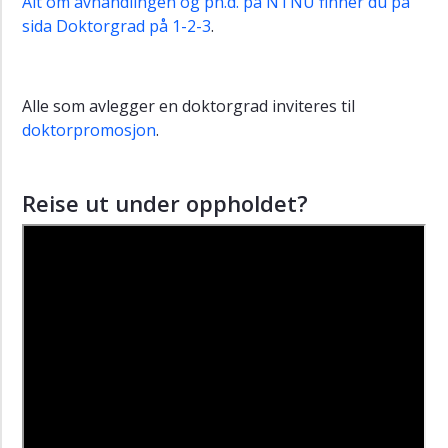
Alt om avhandlingen og ph.d. på NTNU finner du på
sida Doktorgrad på 1-2-3
.
Alle som avlegger en doktorgrad inviteres til
doktorpromosjon
.
Reise ut under oppholdet?