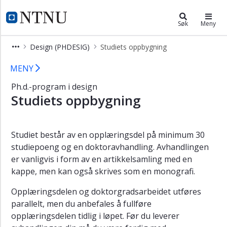
×
Design (PHDESIG)
NTNU Hjemmeside
Søk
Meny
Ph.d.-
Design (PHDESIG)
Studiets oppbygning
programmet
i
Design – ph.d.-program (doktorgrad
MENY
design
Ph.d.-program i design
Om
Studiets oppbygning
programmet
Studiets
oppbygning
Studiet består av en opplæringsdel på minimum 30
Karriere
studiepoeng og en doktoravhandling. Avhandlingen
etter
er vanligvis i form av en artikkelsamling med en
phd
kappe, men kan også skrives som en monografi.
Søk
opptak
Opplæringsdelen og doktorgradsarbeidet utføres
parallelt, men du anbefales å fullføre
Kontakt
opplæringsdelen tidlig i løpet. Før du leverer