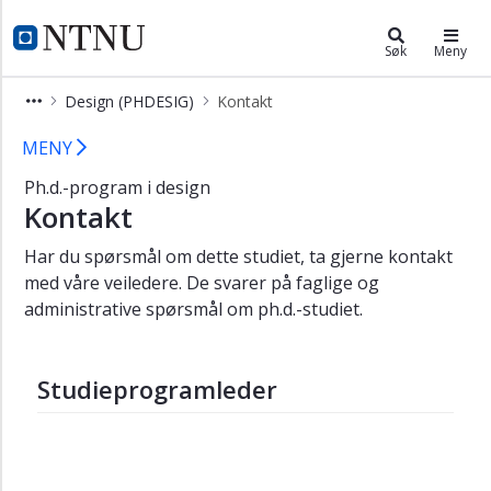
×
Design (PHDESIG)
NTNU Hjemmeside
Søk
Meny
Ph.d.-
Design (PHDESIG)
Kontakt
programmet
i
Design – ph.d.-program (doktorgrad
MENY
design
Ph.d.-program i design
Om
Kontakt
programmet
Studiets
Har du spørsmål om dette studiet, ta gjerne kontakt
oppbygning
med våre veiledere. De svarer på faglige og
Karriere
administrative spørsmål om ph.d.-studiet.
etter
phd
Studieprogramleder
Søk
opptak
Kontakt