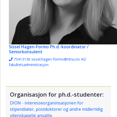
Sissel Hagen-Formo
Ph.d.-koordinator /
Seniorkonsulent
73413136
sissel.hagen-formo@ntnu.no
AD
fakultetsadministrasjon
Organisasjon for ph.d.-studenter:
DION - interesseorganinsasjonen for
stipendiater, postdoktorer og andre midlertidig
vitenskapelig ansatte
.