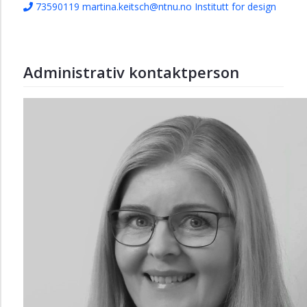
73590119
martina.keitsch@ntnu.no
Institutt for design
Administrativ kontaktperson