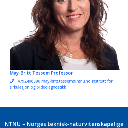
May-Britt Tessem
Professor
+4792406886
may-britt.tessem@ntnu.no
Institutt for
sirkulasjon og bildediagnostikk
NTNU – Norges teknisk-naturvitenskapelige