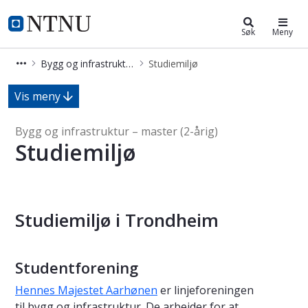
Bygg og infrastruktur – master (2-å
NTNU Hjemmeside
Søk
Meny
Bygg og infrastruktur – master (2-årig)
Studiemiljø
Studiemiljø - Bygg og infrastruktur 
Vis meny
Bygg og infrastruktur – master (2-årig)
Studiemiljø
Studiemiljø i Trondheim
Studentforening
Hennes Majestet Aarhønen
er linjeforeningen
til bygg og infrastruktur. De arbeider for at