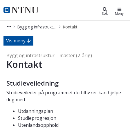
Bygg og infrastruktur – master (2-å
NTNU Hjemmeside
Søk
Meny
Bygg og infrastruktur – master (2-årig)
Kontakt
Kontakt - Bygg og infrastruktur – ma
Vis meny
Bygg og infrastruktur – master (2-årig)
Kontakt
Studieveiledning
Studieveileder på programmet du tilhører kan hjelpe
deg med:
Utdanningsplan
Studieprogresjon
Utenlandsopphold