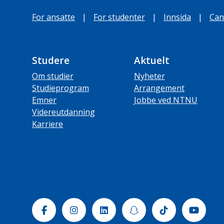
For ansatte
|
For studenter
|
Innsida
|
Can
Studere
Aktuelt
Om studier
Nyheter
Studieprogram
Arrangement
Emner
Jobbe ved NTNU
Videreutdanning
Karriere
Facebook
Instagram
Linkedin
Snapchat
Tiktok
Yout