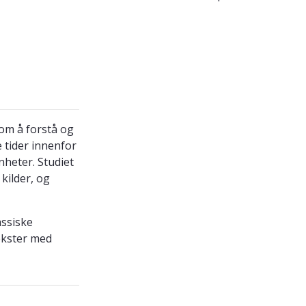
om å forstå og
e tider innenfor
nheter. Studiet
kilder, og
assiske
ekster med