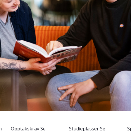
m
Opptakskrav
Se
Studieplasser
Se
S