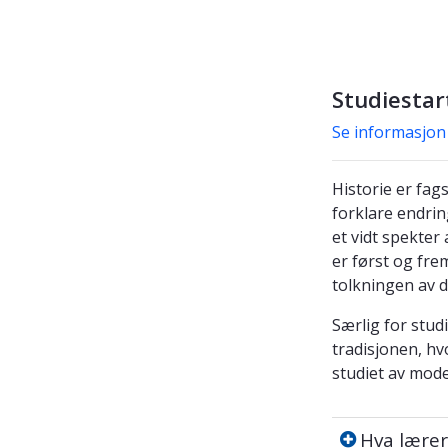
Studiestar
Se informasjon
Historie er fa
forklare endrin
et vidt spekter
er først og fre
tolkningen av di
Særlig for stud
tradisjonen, hv
studiet av mod
Hva lærer d
Hva lærer