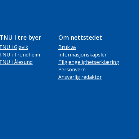
TNU i tre byer
Om nettstedet
TNU i Gjøvik
Bruk av
TNU i Trondheim
informasjonskapsler
TNU i Ålesund
Tilgjengelighetserklæring
Personvern
Ansvarlig redaktør