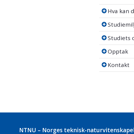
Hva kan du b
Hva kan d
Studiemiljø
Studiemil
Studiets op
Studiets
Opptak
Opptak
Kontakt
Kontakt
NTNU – Norges teknisk-naturvitenskapel