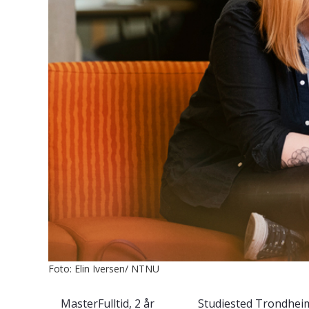
Foto: Elin Iversen/ NTNU
Master
Fulltid, 2 år
Studiested
Trondhei