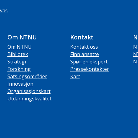
vas
Om NTNU
Kontakt
N
Om NTNU
Kontakt oss
N
Bibliotek
Finn ansatte
N
Strategi
Spør en ekspert
N
Forskning
Pressekontakter
Satsingsområder
Kart
Innovasjon
Organisasjonskart
Utdanningskvalitet
ube