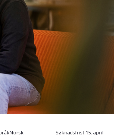
pråk
Norsk
Søknadsfrist
15. april