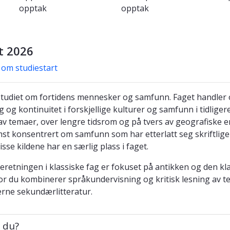
opptak
opptak
t 2026
 om studiestart
gstudiet om fortidens mennesker og samfunn. Faget handler 
g og kontinuitet i forskjellige kulturer og samfunn i tidliger
 av temaer, over lengre tidsrom og på tvers av geografiske e
mst konsentrert om samfunn som har etterlatt seg skriftlige 
sse kildene har en særlig plass i faget.
ieretningen i klassiske fag er fokuset på antikken og den kl
or du kombinerer språkundervisning og kritisk lesning av t
erne sekundærlitteratur.
u?
 du?