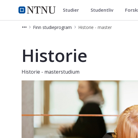
Studier
Studentliv
Forsk
Historie - master
NTNU Hjemmeside
Finn studieprogram
Historie - master
Historie - master
Historie
Historie - masterstudium