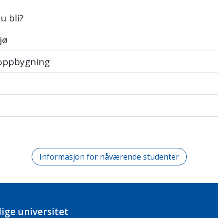
li?
u bli?
jø
pbygning
 oppbygning
Informasjon for nåværende studenter
ige universitet