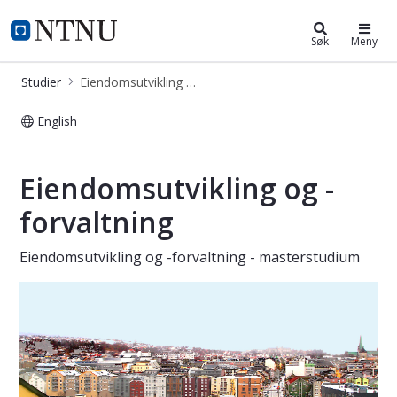
Eiendomsutvikling og -forvaltning 
NTNU Hjemmeside
Søk
Meny
Studier
Eiendomsutvikling og -forvaltning - master
English
Eiendomsutvikling og -forvaltning -
Eiendomsutvikling og -
forvaltning
Eiendomsutvikling og -forvaltning - masterstudium