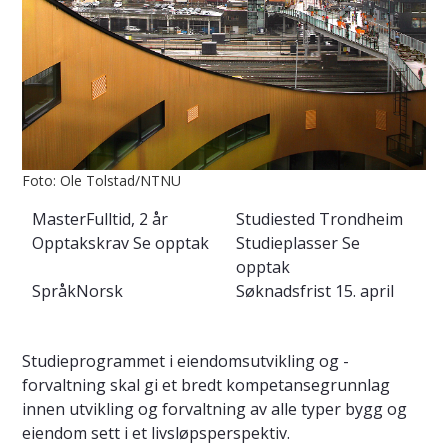
Foto: Ole Tolstad/NTNU
Master
Fulltid, 2 år
Studiested
Trondheim
Opptakskrav
Se opptak
Studieplasser
Se
opptak
Språk
Norsk
Søknadsfrist
15. april
Studieprogrammet i eiendomsutvikling og -
forvaltning skal gi et bredt kompetansegrunnlag
innen utvikling og forvaltning av alle typer bygg og
eiendom sett i et livsløpsperspektiv.