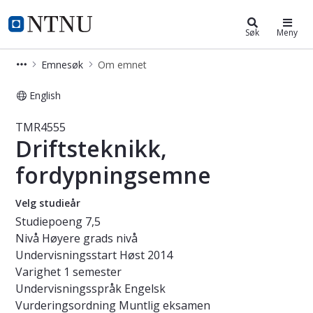
Studier
NTNU Hjemmeside
Søk
Meny
Emnesøk
Om emnet
English
Emne - Driftsteknikk, fordypnings
TMR4555
Driftsteknikk,
fordypningsemne
Velg studieår
Studiepoeng
7,5
Nivå
Høyere grads nivå
Undervisningsstart
Høst 2014
Varighet
1 semester
Undervisningsspråk
Engelsk
Vurderingsordning
Muntlig eksamen