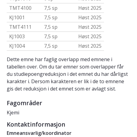
TMT4100
7,5 sp
Høst 2025
KJ1001
7,5 sp
Høst 2025
TMT4111
7,5 sp
Høst 2025
KJ1003
7,5 sp
Høst 2025
KJ1004
7,5 sp
Høst 2025
Dette emne har faglig overlapp med emnene i
tabellen over. Om du tar emner som overlapper får
du studiepoengreduksjon i det emnet du har dårligst
karakter i. Dersom karakteren er lik i de to emnene
gis det reduksjon i det emnet som er avlagt sist.
Fagområder
Kjemi
Kontaktinformasjon
Emneansvarlig/koordinator