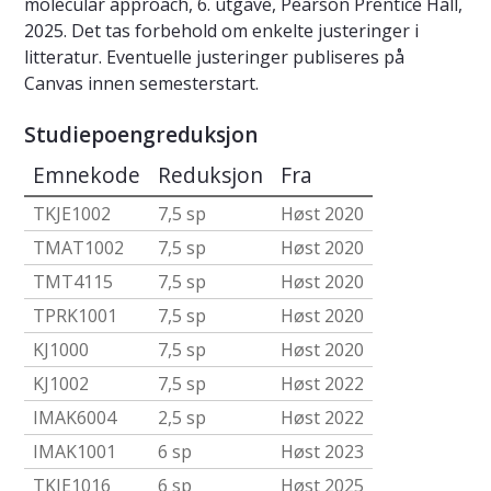
molecular approach, 6. utgave, Pearson Prentice Hall,
2025. Det tas forbehold om enkelte justeringer i
litteratur. Eventuelle justeringer publiseres på
Canvas innen semesterstart.
Studiepoengreduksjon
Emnekode
Reduksjon
Fra
TKJE1002
7,5 sp
Høst 2020
TMAT1002
7,5 sp
Høst 2020
TMT4115
7,5 sp
Høst 2020
TPRK1001
7,5 sp
Høst 2020
KJ1000
7,5 sp
Høst 2020
KJ1002
7,5 sp
Høst 2022
IMAK6004
2,5 sp
Høst 2022
IMAK1001
6 sp
Høst 2023
TKJE1016
6 sp
Høst 2025