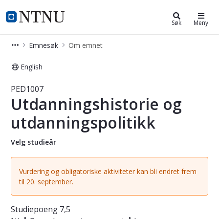
Studier
NTNU Hjemmeside
Søk
Meny
Emnesøk
Om emnet
English
Emne - Utdanningshistorie og utdan
PED1007
Utdanningshistorie og
utdanningspolitikk
Velg studieår
Vurdering og obligatoriske aktiviteter kan bli endret frem
til 20. september.
Studiepoeng
7,5