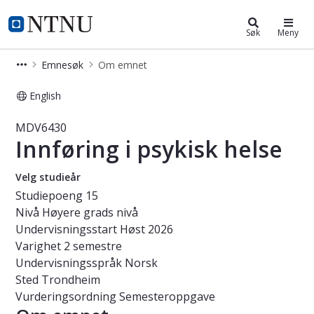
Studier
NTNU Hjemmeside
Søk
Meny
Emnesøk
Om emnet
English
Emne - Innføring i psykisk helse - 
MDV6430
Innføring i psykisk helse
Velg studieår
Studiepoeng
15
Nivå
Høyere grads nivå
Undervisningsstart
Høst 2026
Varighet
2 semestre
Undervisningsspråk
Norsk
Sted
Trondheim
Vurderingsordning
Semesteroppgave