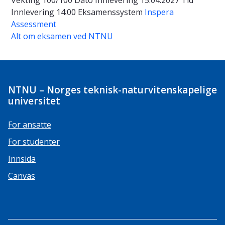
Vekting
100/100
Dato
Innlevering 15.04.2027
Tid
Innlevering 14:00
Eksamenssystem
Inspera
Assessment
Alt om eksamen ved NTNU
NTNU – Norges teknisk-naturvitenskapelige
universitet
For ansatte
For studenter
Innsida
Canvas