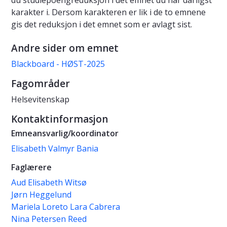
du studiepoengreduksjon i det emnet du har dårligst
karakter i. Dersom karakteren er lik i de to emnene
gis det reduksjon i det emnet som er avlagt sist.
Andre sider om emnet
Blackboard - HØST-2025
Fagområder
Helsevitenskap
Kontaktinformasjon
Emneansvarlig/koordinator
Elisabeth Valmyr Bania
Faglærere
Aud Elisabeth Witsø
Jørn Heggelund
Mariela Loreto Lara Cabrera
Nina Petersen Reed