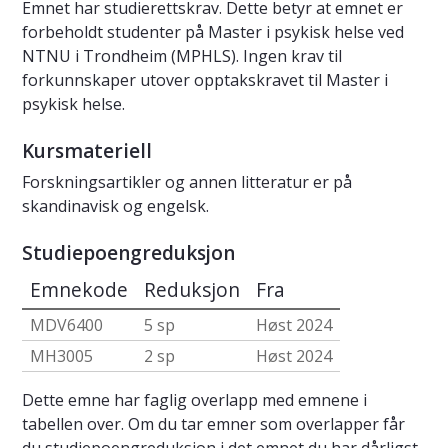
Emnet har studierettskrav. Dette betyr at emnet er
forbeholdt studenter på Master i psykisk helse ved
NTNU i Trondheim (MPHLS). Ingen krav til
forkunnskaper utover opptakskravet til Master i
psykisk helse.
Kursmateriell
Forskningsartikler og annen litteratur er på
skandinavisk og engelsk.
Studiepoengreduksjon
Emnekode
Reduksjon
Fra
MDV6400
5 sp
Høst 2024
MH3005
2 sp
Høst 2024
Dette emne har faglig overlapp med emnene i
tabellen over. Om du tar emner som overlapper får