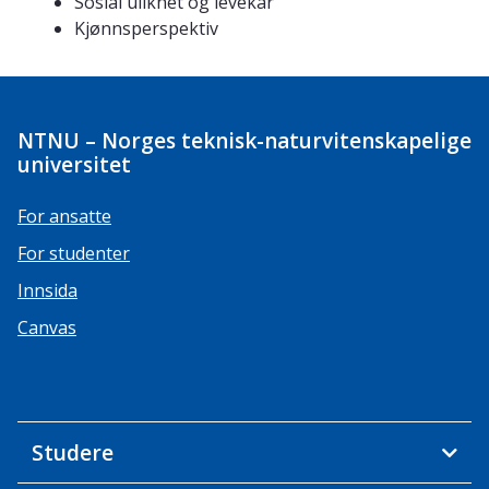
Sosial ulikhet og levekår
Kjønnsperspektiv
NTNU – Norges teknisk-naturvitenskapelige
universitet
For ansatte
For studenter
Innsida
Canvas
Studere