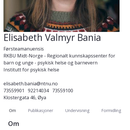
Elisabeth Valmyr Bania
Førsteamanuensis
RKBU Midt-Norge - Regionalt kunnskapssenter for
barn og unge - psykisk helse og barnevern
Institutt for psykisk helse
elisabeth.bania@ntnu.no
73559901
92214034
73559100
Klostergata 46, Øya
Om
Publikasjoner
Undervisning
Formidling
Om