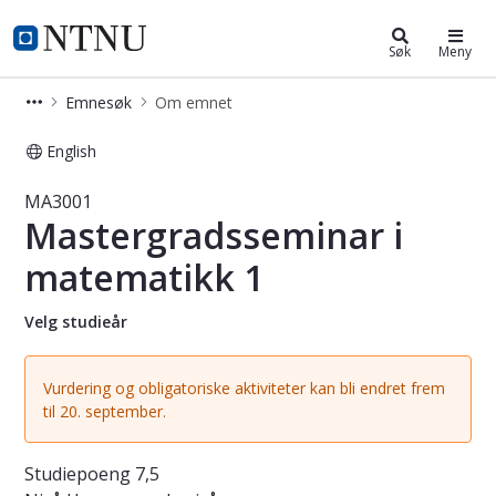
Studier
NTNU Hjemmeside
Søk
Meny
Emnesøk
Om emnet
English
Emne - Mastergradsseminar i mate
MA3001
Mastergradsseminar i
matematikk 1
Velg studieår
Vurdering og obligatoriske aktiviteter kan bli endret frem
til 20. september.
Studiepoeng
7,5