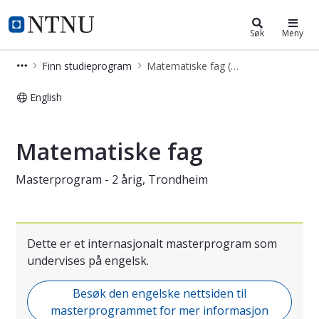
Matematiske fag (MSMNFMA)
NTNU Hjemmeside
Søk
Meny
Finn studieprogram
Matematiske fag (MSMNFMA)
English
Mathematical Sciences (Master's P
Matematiske fag
Masterprogram - 2 årig, Trondheim
Dette er et internasjonalt masterprogram som
undervises på engelsk.
Besøk den engelske nettsiden til
masterprogrammet for mer informasjon