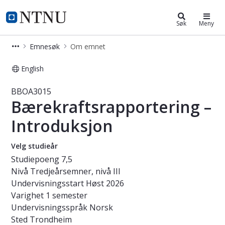
Studier
NTNU Hjemmeside
Søk
Meny
Emnesøk
Om emnet
English
Emne - Bærekraftsrapportering – I
BBOA3015
Bærekraftsrapportering –
Introduksjon
Velg studieår
Studiepoeng
7,5
Nivå
Tredjeårsemner, nivå III
Undervisningsstart
Høst 2026
Varighet
1 semester
Undervisningsspråk
Norsk
Sted
Trondheim