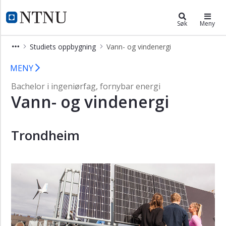
×
Fornybar energi - bachelor i ingeni
NTNU Hjemmeside
Søk
Meny
Vis
Studiets oppbygning
Vann- og vindenergi
meny
Vann- og vindenergi - bachelor i ing
MENY
Bachelor i ingeniørfag, fornybar energi
Vann- og vindenergi
Trondheim