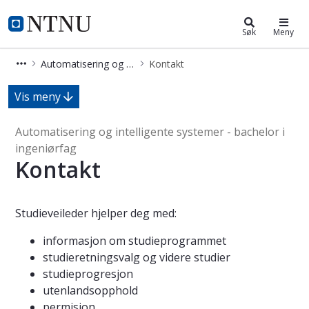
Automatisering og intelligente syst
NTNU Hjemmeside
Søk
Meny
Automatisering og intelligente systemer - bachelor i ingeniørfag
Kontakt
Kontakt - Automatisering og intellig
Vis meny
Automatisering og intelligente systemer - bachelor i
ingeniørfag
Kontakt
Studieveileder hjelper deg med:
informasjon om studieprogrammet
studieretningsvalg og videre studier
studieprogresjon
utenlandsopphold
permisjon