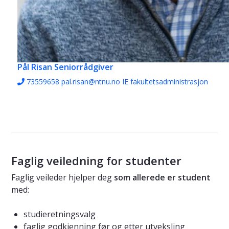
Pål Risan
Seniorrådgiver
73559658
pal.risan@ntnu.no
IE fakultetsadministrasjon
​​​​​​​Faglig veiledning for studenter
Faglig veileder hjelper deg
som allerede er student
med:
studieretningsvalg
faglig godkjenning før og etter utveksling