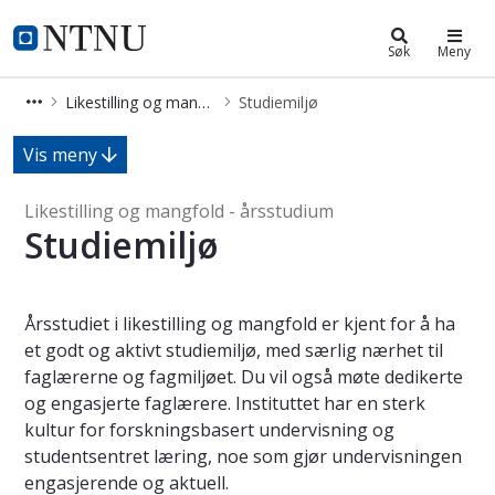
Likestilling og mangfold - årsstud
NTNU Hjemmeside
Søk
Meny
Likestilling og mangfold - årsstudium
Studiemiljø
Studiemiljø - Likestilling og mangfo
Vis meny
Likestilling og mangfold - årsstudium
Studiemiljø
Årsstudiet i likestilling og mangfold er kjent for å ha
et godt og aktivt studiemiljø, med særlig nærhet til
faglærerne og fagmiljøet. Du vil også møte dedikerte
og engasjerte faglærere. Instituttet har en sterk
kultur for forskningsbasert undervisning og
studentsentret læring, noe som gjør undervisningen
engasjerende og aktuell.